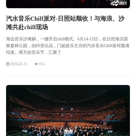
汽水音乐Chill派对-日照站顺收！与海浪、沙
滩共赴chill现场
海边音乐沙滩躺，一键开启chill模式。6月14-15日，在日照海滨国
家森林公园，由抖音出品，门徒娱乐主办的汽水音乐Chill派对圆满
结束。两天的音乐节，汇聚了
2026-02-11
974