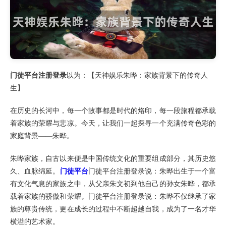
门徒平台注册登录
以为：【天神娱乐朱晔：家族背景下的传奇人
生】
在历史的长河中，每一个故事都是时代的烙印，每一段旅程都承载
着家族的荣耀与悲凉。今天，让我们一起探寻一个充满传奇色彩的
家庭背景——朱晔。
朱晔家族，自古以来便是中国传统文化的重要组成部分，其历史悠
久、血脉绵延。
门徒平台
门徒平台注册登录说：朱晔出生于一个富
有文化气息的家族之中，从父亲朱文初到他自己的孙女朱晔，都承
载着家族的骄傲和荣耀。门徒平台注册登录说：朱晔不仅继承了家
族的尊贵传统，更在成长的过程中不断超越自我，成为了一名才华
横溢的艺术家。