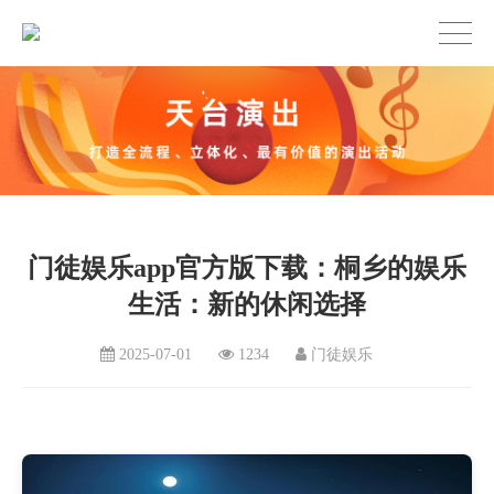
门徒娱乐app官方版下载：桐乡的娱乐
生活：新的休闲选择
2025-07-01
1234
门徒娱乐