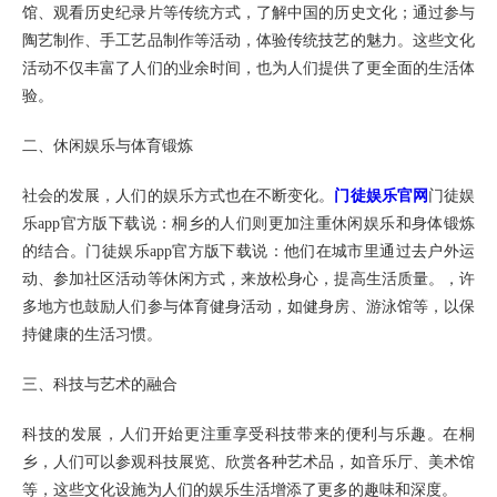
馆、观看历史纪录片等传统方式，了解中国的历史文化；通过参与
陶艺制作、手工艺品制作等活动，体验传统技艺的魅力。这些文化
活动不仅丰富了人们的业余时间，也为人们提供了更全面的生活体
验。
二、休闲娱乐与体育锻炼
社会的发展，人们的娱乐方式也在不断变化。
门徒娱乐官网
门徒娱
乐app官方版下载说：桐乡的人们则更加注重休闲娱乐和身体锻炼
的结合。门徒娱乐app官方版下载说：他们在城市里通过去户外运
动、参加社区活动等休闲方式，来放松身心，提高生活质量。，许
多地方也鼓励人们参与体育健身活动，如健身房、游泳馆等，以保
持健康的生活习惯。
三、科技与艺术的融合
科技的发展，人们开始更注重享受科技带来的便利与乐趣。在桐
乡，人们可以参观科技展览、欣赏各种艺术品，如音乐厅、美术馆
等，这些文化设施为人们的娱乐生活增添了更多的趣味和深度。