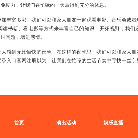
的免疫力，让我们在忙碌的一天后得到充分的休息。
丰富多彩。我们可以和家人朋友一起观看电影、音乐会或者
阅读书籍、看电影等方式来丰富自己的知识，开拓视野；我们
探讨问题，增进感情。
感到无比愉快的夜晚。在这样的夜晚里，我们可以和家人朋
登录入口官网注册以为：让我们在忙碌的生活节奏中寻找一丝宁
首页
演出活动
娱乐直播