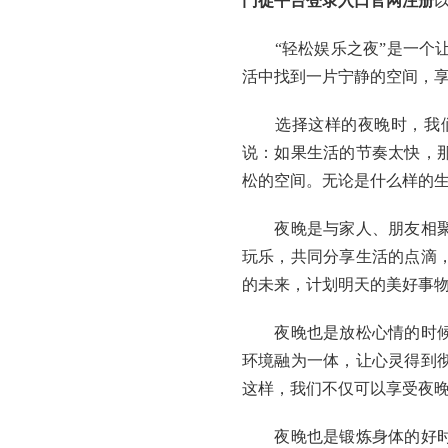
门徒平台登录入口官网注册
“轻松娱乐之夜”是一个让
活中找到一片宁静的空间，
选择这样的夜晚时，我们
说：如果生活的节奏太快，
松的空间。无论是什么样的
夜晚是与家人、朋友相聚
玩乐，共同分享生活的点滴
的未来，计划明天的美好事
夜晚也是放松心情的时候。
环境融为一体，让心灵得到
这样，我们不仅可以享受夜
夜晚也是锻炼身体的好时机