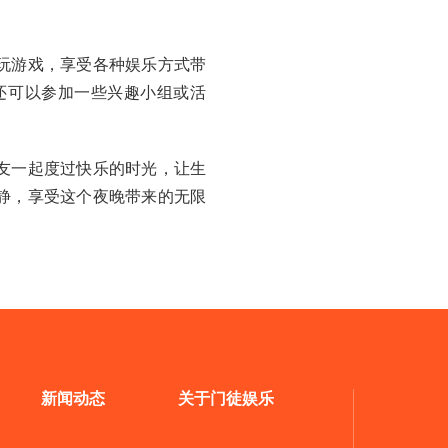
玩游戏，享受各种娱乐方式带
还可以参加一些兴趣小组或活
友一起度过快乐的时光，让生
静，享受这个夜晚带来的无限
新闻动态
关于门徒娱乐