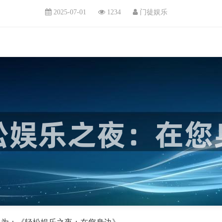
2025-07-01
1234
门徒娱乐